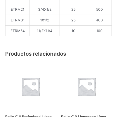
ETRM21
3/4X1/2
25
500
ETRM31
1X1/2
25
400
ETRM54
11/2X11/4
10
100
Productos relacionados
Rollo K10 Profesional Línea
Rollo K10 Monocapa Línea