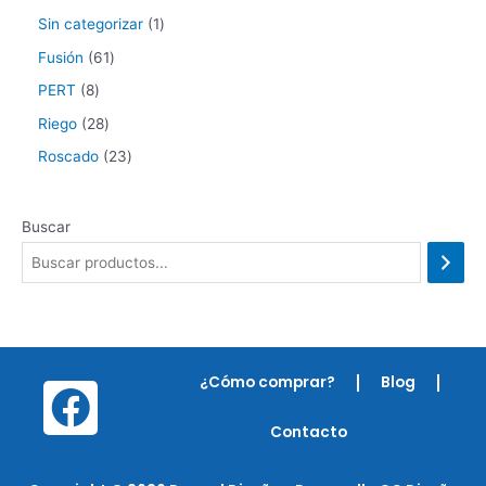
Sin categorizar
1
Fusión
61
PERT
8
Riego
28
Roscado
23
Buscar
¿Cómo comprar?
Blog
F
a
Contacto
c