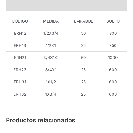
Valoraciones (0)
CÓDIGO
MEDIDA
EMPAQUE
BULTO
ERH12
1/2X3/4
50
800
ERH13
1/2X1
25
750
ERH21
3/4X1/2
50
1000
ERH23
3/4X1
25
600
ERH31
1X1/2
25
600
ERH32
1X3/4
25
600
Productos relacionados