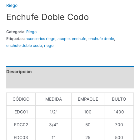
Riego
Enchufe Doble Codo
Categoría:
Riego
Etiquetas:
accesorios riego
,
acople
,
enchufe
,
enchufe doble
,
enchufe doble codo
,
riego
Descripción
Valoraciones (0)
CÓDIGO
MEDIDA
EMPAQUE
BULTO
EDC01
1/2″
100
1400
EDC02
3/4″
50
700
EDC03
1″
25
500