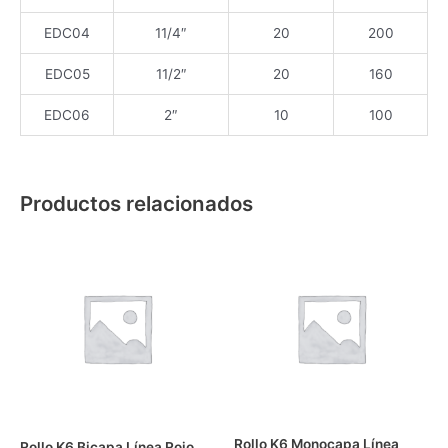
EDC04
11/4″
20
200
EDC05
11/2″
20
160
EDC06
2″
10
100
Productos relacionados
Rollo K6 Monocapa Línea
Rollo K6 Bicapa Línea Rojo