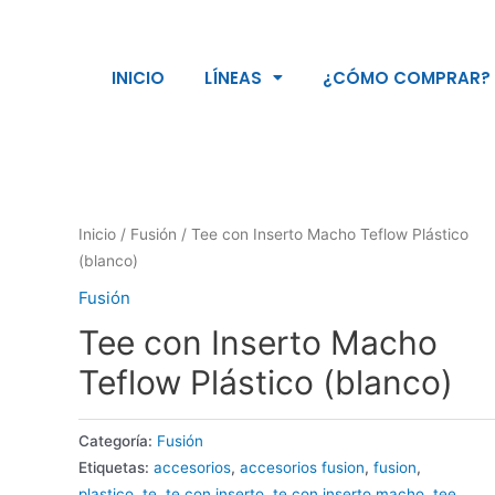
INICIO
LÍNEAS
¿CÓMO COMPRAR?
Inicio
/
Fusión
/ Tee con Inserto Macho Teflow Plástico
(blanco)
Fusión
Tee con Inserto Macho
Teflow Plástico (blanco)
Categoría:
Fusión
Etiquetas:
accesorios
,
accesorios fusion
,
fusion
,
plastico
,
te
,
te con inserto
,
te con inserto macho
,
tee
,