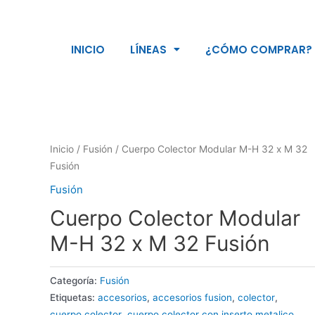
INICIO
LÍNEAS
¿CÓMO COMPRAR?
Inicio
/
Fusión
/ Cuerpo Colector Modular M-H 32 x M 32
Fusión
Fusión
Cuerpo Colector Modular
M-H 32 x M 32 Fusión
Categoría:
Fusión
Etiquetas:
accesorios
,
accesorios fusion
,
colector
,
cuerpo colector
,
cuerpo colector con inserto metalico
,