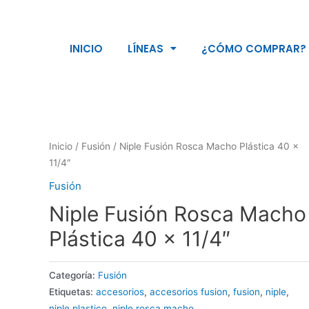
INICIO
LÍNEAS
¿CÓMO COMPRAR?
Inicio
/
Fusión
/ Niple Fusión Rosca Macho Plástica 40 x
11/4″
Fusión
Niple Fusión Rosca Macho
Plástica 40 x 11/4″
Categoría:
Fusión
Etiquetas:
accesorios
,
accesorios fusion
,
fusion
,
niple
,
niple plastico
,
niple rosca macho