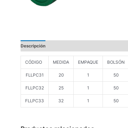
Descripción
Valoraciones (0)
CÓDIGO
MEDIDA
EMPAQUE
BOLSÓN
FLLPC31
20
1
50
FLLPC32
25
1
50
FLLPC33
32
1
50