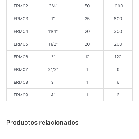
ERM02
3/4″
50
1000
ERM03
1″
25
600
ERM04
11/4″
20
300
ERM05
11/2″
20
200
ERM06
2″
10
120
ERM07
21/2″
1
6
ERM08
3″
1
6
ERM09
4″
1
6
Productos relacionados