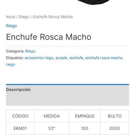
Inicio
/
Riego
/ Enchufe Rosca Macho
Riego
Enchufe Rosca Macho
Categoría:
Riego
Etiquetas:
accesorios riego
,
acople
,
enchufe
,
enchufe rosca macho
,
riego
Descripción
Valoraciones (0)
CÓDIGO
MEDIDA
EMPAQUE
BULTO
ERM01
1/2″
100
2000