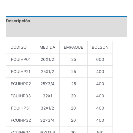
Descripción
Valoraciones (0)
CÓDIGO
MEDIDA
EMPAQUE
BOLSÓN
FCUIHP01
20X1/2
25
600
FCUIHP21
25X1/2
25
400
FCUIHP02
25X3/4
25
400
FCUIHP03
32X1
20
400
FCUIHP31
32×1/2
20
400
FCUIHP32
32×3/4
20
400
FCUIHP04
40X11/4
10
160