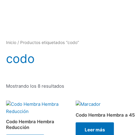
Ordenado
Ir
por
al
los
últimos
contenido
Inicio
/ Productos etiquetados “codo”
codo
Mostrando los 8 resultados
Codo Hembra Hembra a 45
Codo Hembra Hembra
Reducción
Leer más