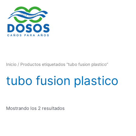
Ordenado
Ir
por
al
los
últimos
contenido
Inicio
/ Productos etiquetados “tubo fusion plastico”
tubo fusion plastico
Mostrando los 2 resultados