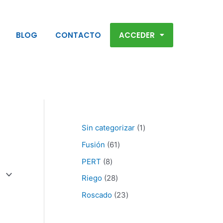
8
2
6
2
1
p
8
1
3
p
BLOG
CONTACTO
ACCEDER
r
p
p
p
r
o
r
r
r
o
d
o
o
o
d
u
d
d
d
u
c
u
u
u
c
t
c
c
c
t
o
t
t
t
o
Sin categorizar
1
s
o
o
o
Fusión
61
s
s
s
PERT
8
Riego
28
Roscado
23