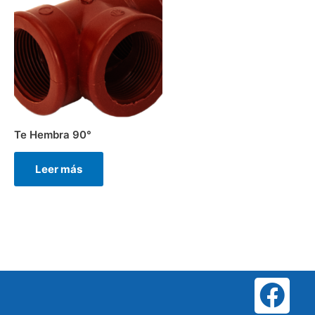
Te Hembra 90°
Leer más
F