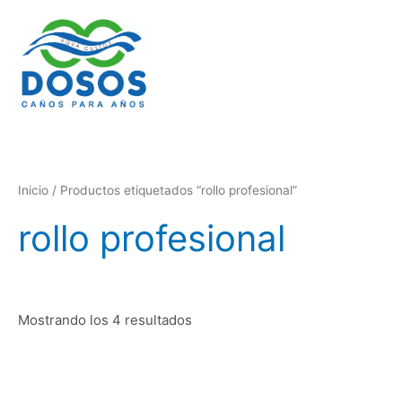
Ordenado
Ir
por
al
los
últimos
contenido
Inicio
/ Productos etiquetados “rollo profesional”
rollo profesional
Mostrando los 4 resultados