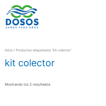
Ordenado
Ir
por
al
los
últimos
contenido
Inicio
/ Productos etiquetados “kit colector”
kit colector
Mostrando los 2 resultados